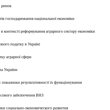
й ринок
тів господарювання національної економіки
 в контексті реформування аграрного сектору економіки
ного податку в Україні
тку аграрної сфери
ва України
: показники результативності їх функціонування
ансового забезпечення ВНЗ
ики социально-экономического развития