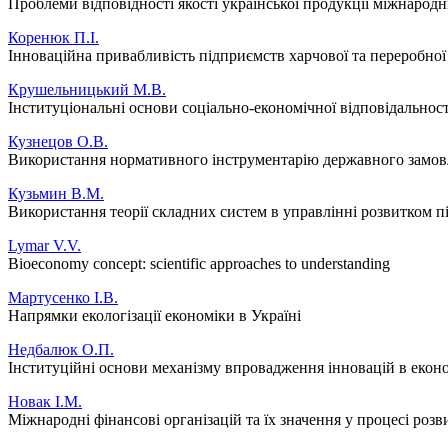
Проблеми відповідності якості української продукції міжнарод
Коренюк П.І.
Інноваційна привабливість підприємств харчової та переробно
Крушельницький М.В.
Інституціональні основи соціально-економічної відповідальнос
Кузнецов О.В.
Використання нормативного інструментарію державного замовл
Кузьмин В.М.
Використання теорії складних систем в управлінні розвитком 
Lymar V.V.
Bioeconomy concept: scientific approaches to understanding
Мартусенко І.В.
Напрямки екологізації економіки в Україні
Недбалюк О.П.
Інституційні основи механізму впровадження інновацій в екон
Новак І.М.
Міжнародні фінансові організацій та їх значення у процесі роз