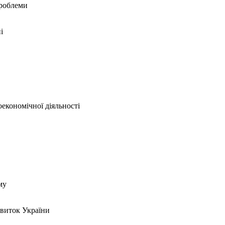
проблеми
і
оекономічної діяльності
му
звиток України