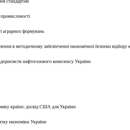
ним стандартам
ї промисловості
ті аграрних формувань
ення в методичному забезпеченні економічної безпеки відбору 
підприємств нафтогазового комплексу України
оміку країни: досвід США для України
витку економіки України