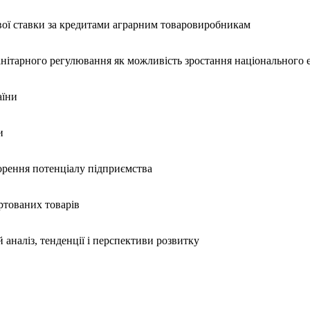
вої ставки за кредитами аграрним товаровиробникам
санітарного регулювання як можливість зростання національного
аїни
и
орення потенціалу підприємства
ртованих товарів
аналіз, тенденції і перспективи розвитку