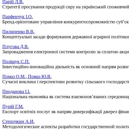
Парій Л.В.
Стратегії просування продукції сиру на український споживчи
Парфенчук І.О.
Бренд-орієнтоване управління конкурентоспроможністю суб’єк
Пилипенко В.В.
Концептуальні засади формування державної аграрної політики
Плугова Д.В.
Запровадження електронної системи контролю за сплатою акциз
Поліщук С.П.
Інвестиційно-інноваційна діяльність як основний напрям розви
Помаз О.М., Помаз Ю.В.
Сучасні виклики і перспективи розвитку сільського господарст
Проданова І.І.
Національна економіка як система взаємопов’язаних середовищ
Пурій Г.М.
Експорт освітніх послуг як напрям диверсифікації джерел фін
Степочкин А.И.
Методологические аспекты разработки государственной полит