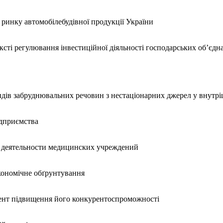
ринку автомобілебудівної продукції України
ксті регулювання інвестиційної діяльності господарських об’єдн
дів забруднювальних речовин з нестаціонарних джерел у внутріш
ідприємства
и деятельности медицинских учреждений
кономічне обґрунтування
мент підвищення його конкурентоспроможності