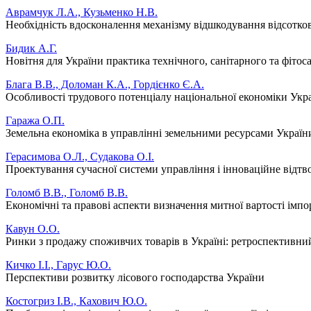
Аврамчук Л.А., Кузьменко Н.В.
Необхідність вдосконалення механізму відшкодування відсотко
Бидик А.Г.
Новітня для України практика технічного, санітарного та фіто
Блага В.В., Доломан К.А., Гордієнко Є.А.
Особливості трудового потенціалу національної економіки Укр
Гаража О.П.
Земельна економіка в управлінні земельними ресурсами Україн
Герасимова О.Л., Судакова О.І.
Проектування сучасної системи управління і інноваційне відтв
Голомб В.В., Голомб В.В.
Економічні та правові аспекти визначення митної вартості імпо
Кавун О.О.
Ринки з продажу споживчих товарів в Україні: ретроспективний 
Кичко І.І., Гарус Ю.О.
Перспективи розвитку лісового господарства України
Костогриз І.В., Кахович Ю.О.