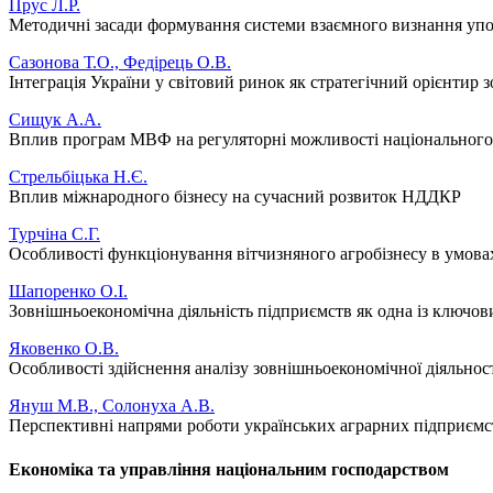
Прус Л.Р.
Методичні засади формування системи взаємного визнання уп
Сазонова Т.О., Федірець О.В.
Інтеграція України у світовий ринок як стратегічний орієнтир 
Сищук А.А.
Вплив програм МВФ на регуляторні можливості національного 
Стрельбіцька Н.Є.
Вплив міжнародного бізнесу на сучасний розвиток НДДКР
Турчіна С.Г.
Особливості функціонування вітчизняного агробізнесу в умовах 
Шапоренко О.І.
Зовнішньоекономічна діяльність підприємств як одна із ключов
Яковенко О.В.
Особливості здійснення аналізу зовнішньоекономічної діяльн
Януш М.В., Солонуха А.В.
Перспективні напрями роботи українських аграрних підприємст
Економіка та управління національним господарством