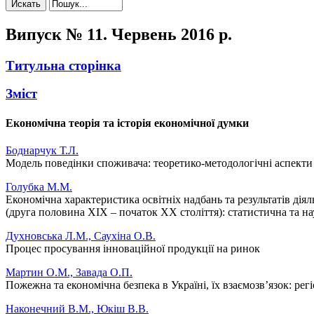
Випуск № 11. Червень 2016 р.
Титульна сторінка
Зміст
Економічна теорія та історія економічної думки
Боднарчук Т.Л.
Модель поведінки споживача: теоретико-методологічні аспекти
Голубка М.М.
Економічна характеристика освітніх надбань та результатів дія
(друга половина ХІХ – початок ХХ століття): статистична та на
Духновська Л.М., Саухіна О.В.
Процес просування інноваційної продукції на ринок
Мартин О.М., Завада О.П.
Пожежна та економічна безпека в Україні, їх взаємозв’язок: рег
Наконечний В.М., Юкіш В.В.