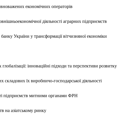
овноважених економічних операторів
зовнішньоекономічної діяльності аграрних підприємств
банку України у трансформації вітчизняної економіки
глобалізації: інноваційні підходи та перспективи розвитку
их складових їх виробничо-господарської діяльності
ості підприємств митними органами ФРН
в на азіатському ринку