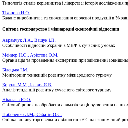
Типологія стилів керівництва і лідерства: історія дослідження 
Тіхонова Н.О.
Баланс виробництва та споживання овочевої продукції в Україн
Світове господарство і міжнародні економічні відносини
Аврамчук Л.А., Ващук І.П.
Особливості відносин України з МВФ в сучасних умовах
Мейдер Н.О., Арістова О.М.
Організація та проведення експертизи при здійсненні зовнішнь
Білецька І.М.
Моніторинг тенденцій розвитку міжнародного туризму
Король М.М., Ісевич Є.В.
Аналіз тенденції розвитку сучасного світового туризму
Ніколаєв Ю.О.
Світовий ринок необроблених алмазів та ціноутворення на ньо
Побоченко Л.М., Сабатін О.С.
Оцінка впливу торговельних відносин з ЄС на економічний ро