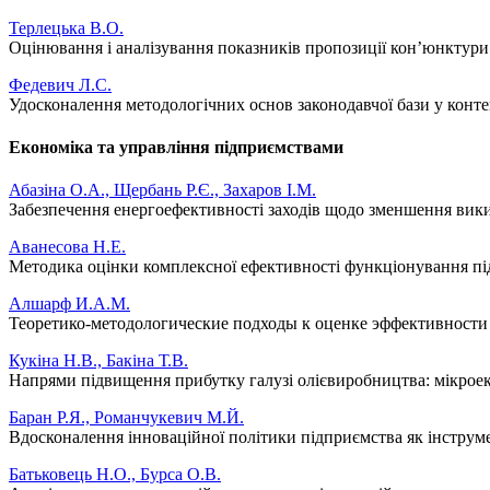
Терлецька В.О.
Оцінювання і аналізування показників пропозиції кон’юнктури 
Федевич Л.С.
Удосконалення методологічних основ законодавчої бази у конте
Економіка та управління підприємствами
Абазіна О.А., Щербань Р.Є., Захаров І.М.
Забезпечення енергоефективності заходів щодо зменшення вики
Аванесова Н.Е.
Методика оцінки комплексної ефективності функціонування п
Алшарф И.А.М.
Теоретико-методологические подходы к оценке эффективност
Кукіна Н.В., Бакіна Т.В.
Напрями підвищення прибутку галузі олієвиробництва: мікрое
Баран Р.Я., Романчукевич М.Й.
Вдосконалення інноваційної політики підприємства як інстру
Батьковець Н.О., Бурса О.В.