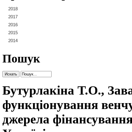
2018
21
22
23
2017
15
16
17
18
19
20
2016
9
10
11
12
13
14
2015
3
4
5
6
7
8
2014
1
2
Пошук
Бутурлакіна Т.О., За
функціонування венчу
джерела фінансування 