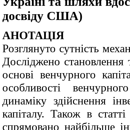
Україні та шляхи вдо
досвіду США)
АНОТАЦІЯ
Розглянуто сутність меха
Досліджено становлення т
основі венчурного капіт
особливості венчурно
динаміку здійснення інв
капіталу. Також в статті
спрямовано найбільше і