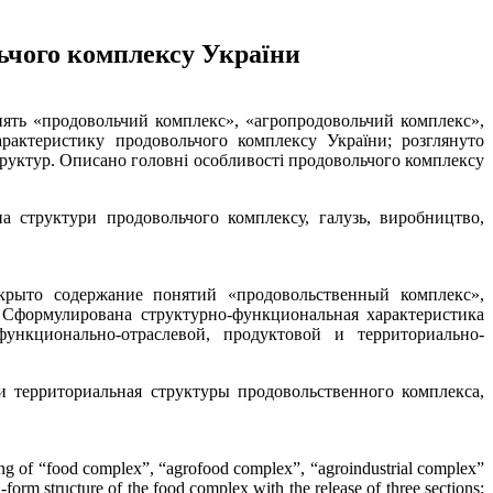
ьчого комплексу України
нять «продовольчий комплекс», «агропродовольчий комплекс»,
арактеристику продовольчого комплексу України; розглянуто
труктур. Описано головні особливості продовольчого комплексу
а структури продовольчого комплексу, галузь, виробництво,
скрыто содержание понятий «продовольственный комплекс»,
 Сформулирована структурно-функциональная характеристика
ункционально-отраслевой, продуктовой и территориально-
и территориальная структуры продовольственного комплекса,
ning of “food complex”, “agrofood complex”, “agroindustrial complex”
i-form structure of the food complex with the release of three sections: