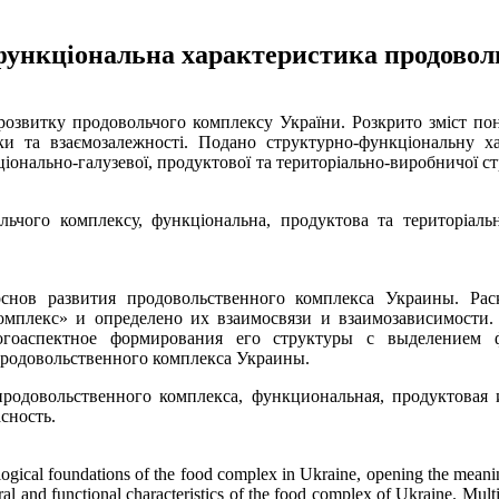
функціональна характеристика продовол
 розвитку продовольчого комплексу України. Розкрито зміст по
ки та взаємозалежності. Подано структурно-функціональну х
іонально-галузевої, продуктової та територіально-виробничої с
ьчого комплексу, функціональна, продуктова та територіальн
 основ развития продовольственного комплекса Украины. Ра
мплекс» и определено их взаимосвязи и взаимозависимости.
гоаспектное формирования его структуры с выделением ф
продовольственного комплекса Украины.
родовольственного комплекса, функциональная, продуктовая 
сность.
dological foundations of the food complex in Ukraine, opening the mea
ural and functional characteristics of the food complex of Ukraine. Mult