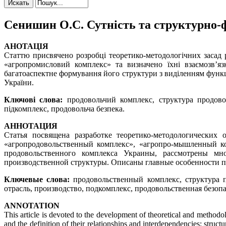
Сенишин О.С. Сутність та структурно-
АНОТАЦІЯ
Статтю присвячено розробці теоретико-методологічних засад
«агропромисловий комплекс» та визначено їхні взаємозв’яз
багатоаспектне формування його структури з виділенням функц
України.
Ключові слова:
продовольчий комплекс, структура продовол
підкомплекс, продовольча безпека.
АННОТАЦИЯ
Статья посвящена разработке теоретико-методологических
«агропродовольственный комплекс», «агропро-мышленный ко
продовольственного комплекса Украины, рассмотрены мно
производственной структуры. Описаны главные особенности 
Ключевые слова:
продовольственный комплекс, структура п
отрасль, производство, подкомплекс, продовольственная безопа
АNNOTATION
This article is devoted to the development of theoretical and metho
and the definition of their relationships and interdependencies; struct