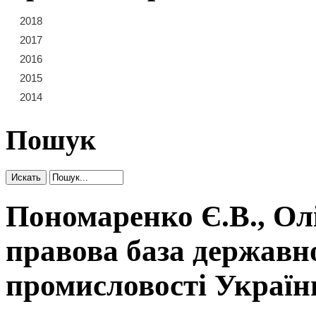
2018
21
22
23
2017
15
16
17
18
19
20
2016
9
10
11
12
13
14
2015
3
4
5
6
7
8
2014
1
2
Пошук
Пономаренко Є.В., Ол
правова база державн
промисловості Україн