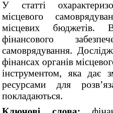
У статті охарактериз
місцевого самоврядува
місцевих бюджетів. В
фінансового забезпе
самоврядування. Дослідж
фінансах органів місцево
інструментом, яка дає з
ресурсами для розв’я
покладаються.
Ключові слова:
фінан