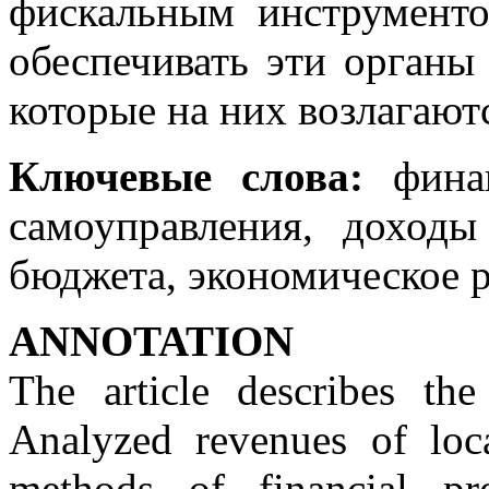
фискальным инструменто
обеспечивать эти органы
которые на них возлагают
Ключевые слова:
финан
самоуправления, доход
бюджета, экономическое р
ANNOTATION
The article describes the 
Analyzed revenues of loca
methods of financial pr