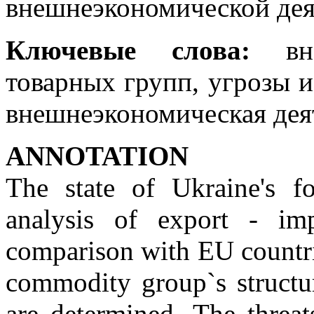
внешнеэкономической дея
Ключевые слова:
вне
товарных групп, угрозы и
внешнеэкономическая дея
ANNOTATION
The state of Ukraine's fo
analysis of export - im
comparison with EU countrie
commodity group`s structur
are determined. The threat